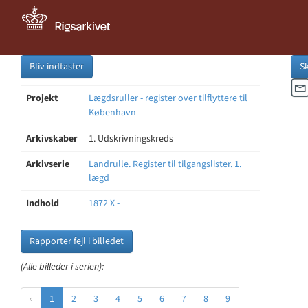
Bliv indtaster
S
Projekt
Lægdsruller - register over tilflyttere til
København
Arkivskaber
1. Udskrivningskreds
Arkivserie
Landrulle. Register til tilgangslister. 1.
lægd
Indhold
1872 X -
Rapporter fejl i billedet
(Alle billeder i serien):
‹
1
2
3
4
5
6
7
8
9