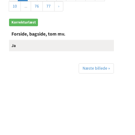
10
...
76
77
›
Korrekturlæst
Forside, bagside, tom mv.
Ja
Næste billede »