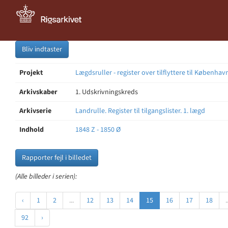
Bliv indtaster
Projekt
Lægdsruller - register over tilflyttere til Københav
Arkivskaber
1. Udskrivningskreds
Arkivserie
Landrulle. Register til tilgangslister. 1. lægd
Indhold
1848 Z - 1850 Ø
Rapporter fejl i billedet
(Alle billeder i serien):
‹
1
2
...
12
13
14
15
16
17
18
.
92
›