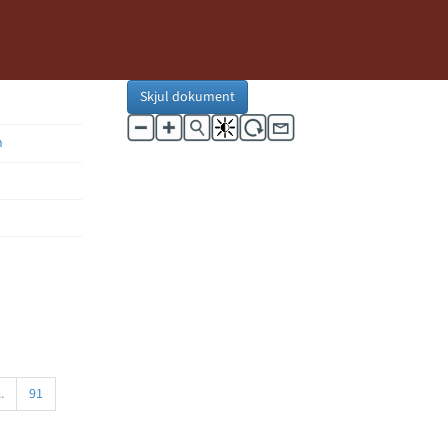
Skjul dokument
n
..
91