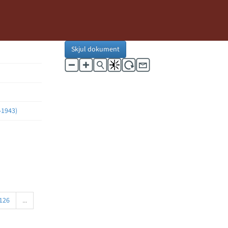
Skjul dokument
-1943)
126
...