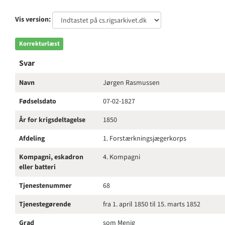
Vis version:
Korrekturlæst
Svar
Navn
Jørgen Rasmussen
Fødselsdato
07-02-1827
År for krigsdeltagelse
1850
Afdeling
1. Forstærkningsjægerkorps
Kompagni, eskadron
4. Kompagni
eller batteri
Tjenestenummer
68
Tjenestegørende
fra 1. april 1850 til 15. marts 1852
Grad
som Menig