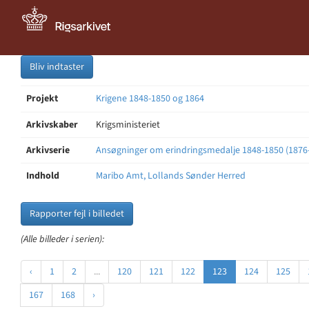
Bliv indtaster
Projekt
Krigene 1848-1850 og 1864
Arkivskaber
Krigsministeriet
Arkivserie
Ansøgninger om erindringsmedalje 1848-1850 (1876
Indhold
Maribo Amt, Lollands Sønder Herred
Rapporter fejl i billedet
(Alle billeder i serien):
‹
1
2
...
120
121
122
123
124
125
167
168
›