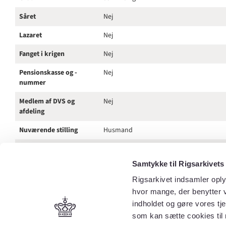
Såret
Nej
Lazaret
Nej
Fanget i krigen
Nej
Pensionskasse og -
Nej
nummer
Medlem af DVS og
Nej
afdeling
Nuværende stilling
Husmand
Bopæl
Maribo amt, Lollands Sønder herred, D
sogn, Egebølle by
Samtykke til Rigsarkivets
Adresse
Husmand Jørgen Rasmussen i Egebølle 
Rigsarkivet indsamler oply
hvor mange, der benytter v
Yderligere tekst i
Berettiget J. Nielsen
indholdet og gøre vores tj
dokument
som kan sætte cookies til 
Indtasterens