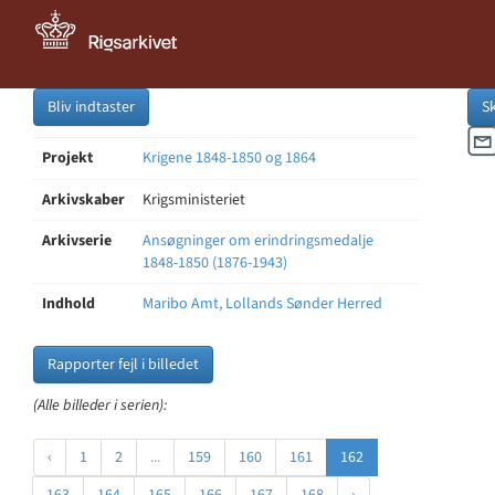
Bliv indtaster
S
Projekt
Krigene 1848-1850 og 1864
Arkivskaber
Krigsministeriet
Arkivserie
Ansøgninger om erindringsmedalje
1848-1850 (1876-1943)
Indhold
Maribo Amt, Lollands Sønder Herred
Rapporter fejl i billedet
(Alle billeder i serien):
‹
1
2
...
159
160
161
162