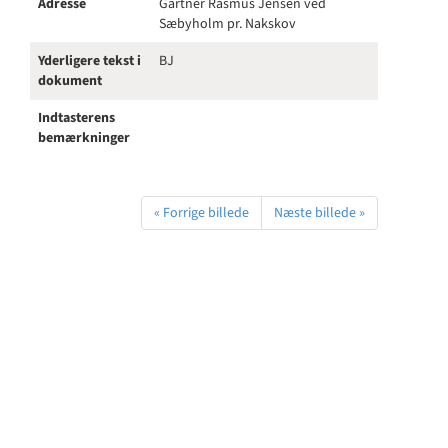
Adresse
Gartner Rasmus Jensen ved
Sæbyholm pr. Nakskov
Yderligere tekst i
BJ
dokument
Indtasterens
bemærkninger
« Forrige billede
Næste billede »