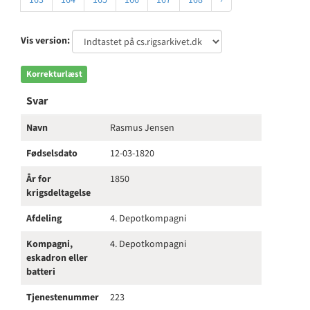
163
164
165
166
167
168
›
Vis version:
Korrekturlæst
Svar
Navn
Rasmus Jensen
Fødselsdato
12-03-1820
År for
1850
krigsdeltagelse
Afdeling
4. Depotkompagni
Kompagni,
4. Depotkompagni
eskadron eller
batteri
Tjenestenummer
223