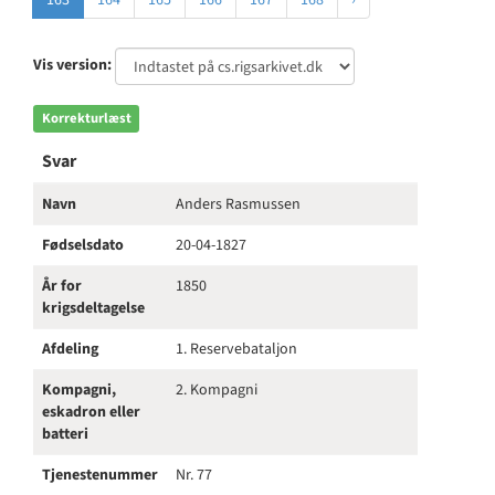
163
164
165
166
167
168
›
Vis version:
Korrekturlæst
Svar
Navn
Anders Rasmussen
Fødselsdato
20-04-1827
År for
1850
krigsdeltagelse
Afdeling
1. Reservebataljon
Kompagni,
2. Kompagni
eskadron eller
batteri
Tjenestenummer
Nr. 77