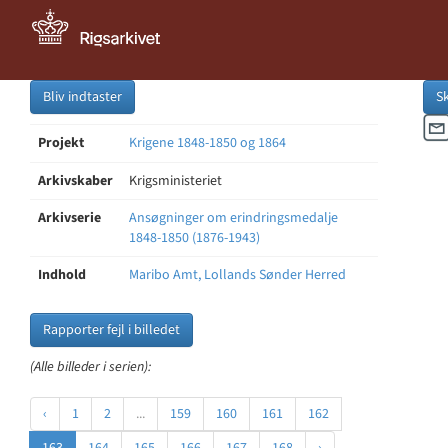
Bliv indtaster
S
Projekt
Krigene 1848-1850 og 1864
Arkivskaber
Krigsministeriet
Arkivserie
Ansøgninger om erindringsmedalje
1848-1850 (1876-1943)
Indhold
Maribo Amt, Lollands Sønder Herred
Rapporter fejl i billedet
(Alle billeder i serien):
‹
1
2
...
159
160
161
162