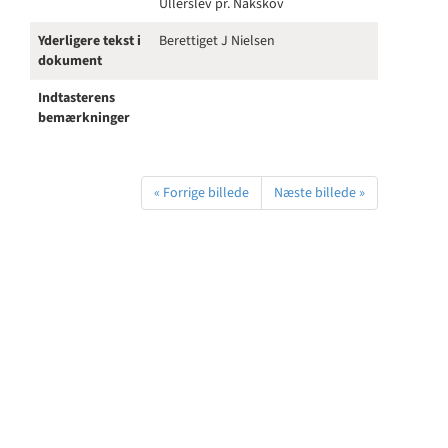
Ullerslev pr. Nakskov
Yderligere tekst i
Berettiget J Nielsen
dokument
Indtasterens
bemærkninger
« Forrige billede
Næste billede »