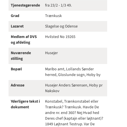
Tjenestegørende
fra 23/2 - 1/3 49.
Grad
Trænkusk
Lazaret
Slagelse og Odense
Medlem af DVS
Hvilsted No 19265
og afdeling
Nuværende
Husejer
stilling
Bopæl
Maribo amt, Lollands Sønder
herred, Gloslunde sogn, Hoby by
Adresse
Husejer Anders Sørensen, Hoby pr
Nakskov
Yderligere tekst i
Konstabel, Trænkonstabel eller
dokument
Trænkusk? Trænkusk. Havde De
andre nr. end 360? Nej Hvad hed
Deres chef (kaptajn eller løjtnant)?
1849 Løjtnant Testrup. Var De