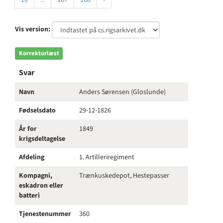
10
...
167
168
›
Vis version:
Korrekturlæst
Svar
Navn
Anders Sørensen (Gloslunde)
Fødselsdato
29-12-1826
År for
1849
krigsdeltagelse
Afdeling
1. Artilleriregiment
Kompagni,
Trænkuskedepot, Hestepasser
eskadron eller
batteri
Tjenestenummer
360