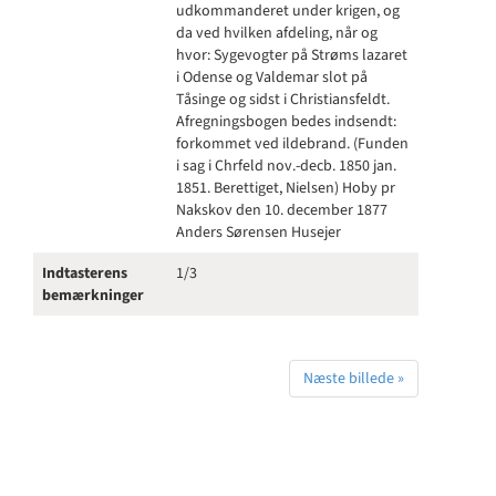
udkommanderet under krigen, og
da ved hvilken afdeling, når og
hvor: Sygevogter på Strøms lazaret
i Odense og Valdemar slot på
Tåsinge og sidst i Christiansfeldt.
Afregningsbogen bedes indsendt:
forkommet ved ildebrand. (Funden
i sag i Chrfeld nov.-decb. 1850 jan.
1851. Berettiget, Nielsen) Hoby pr
Nakskov den 10. december 1877
Anders Sørensen Husejer
Indtasterens
1/3
bemærkninger
Næste billede »