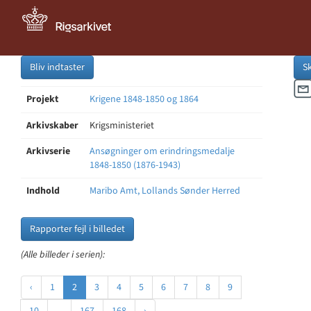
Bliv indtaster
S
Projekt
Krigene 1848-1850 og 1864
Arkivskaber
Krigsministeriet
Arkivserie
Ansøgninger om erindringsmedalje
1848-1850 (1876-1943)
Indhold
Maribo Amt, Lollands Sønder Herred
Rapporter fejl i billedet
(Alle billeder i serien):
‹
1
2
3
4
5
6
7
8
9