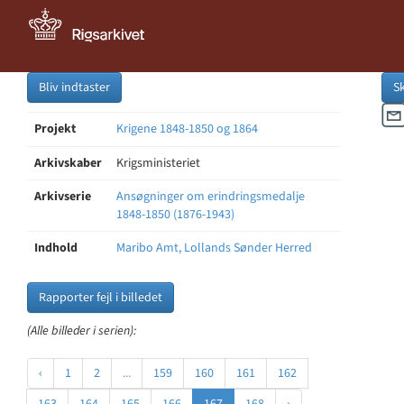
Bliv indtaster
S
Projekt
Krigene 1848-1850 og 1864
Arkivskaber
Krigsministeriet
Arkivserie
Ansøgninger om erindringsmedalje
1848-1850 (1876-1943)
Indhold
Maribo Amt, Lollands Sønder Herred
Rapporter fejl i billedet
(Alle billeder i serien):
‹
1
2
...
159
160
161
162