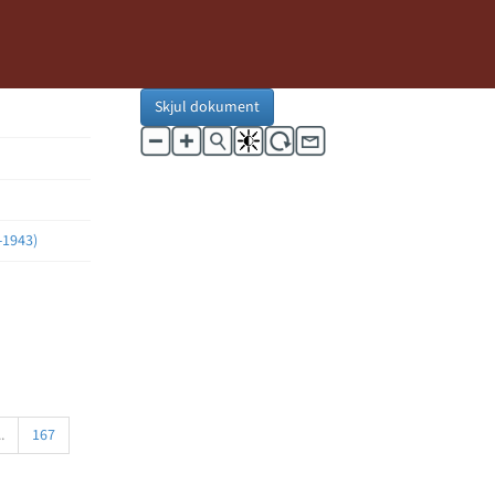
Skjul dokument
-1943)
..
167