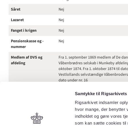
Såret
Nej
Lazaret
Nej
Fanget i krigen
Nej
Pensionskasse og -
Nej
nummer
Medlem af DVS og
Fra 1. september 1869 medlem af De da
afdeling
Våbenbrødres selskab i Munkeby afdeling 
oktober 1874. Fra 1. oktober 1874 til da
Vestlollands selvstændige Våbenbroderse
dato under nr. 16
Nuværende stilling
Gårdejer
Samtykke til Rigsarkivets
Bopæl
Maribo amt, Lollands Sønder herred, Kap
Rigsarkivet indsamler oply
Knubbeløkke by
hvor mange, der benytter v
indholdet og gøre vores tj
Adresse
Gårdejer R. Rasmussen, Knubbeløkke pr
som kan sætte cookies til 