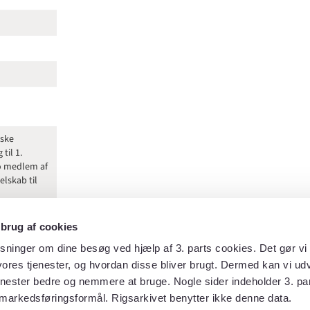
nske
til 1.
to medlem af
lskab til
 brug af cookies
pel sogn,
sninger om dine besøg ved hjælp af 3. parts cookies. Det gør vi 
ores tjenester, og hvordan disse bliver brugt. Dermed kan vi udv
enester bedre og nemmere at bruge. Nogle sider indeholder 3. par
 Nakskov
markedsføringsformål. Rigsarkivet benytter ikke denne data.