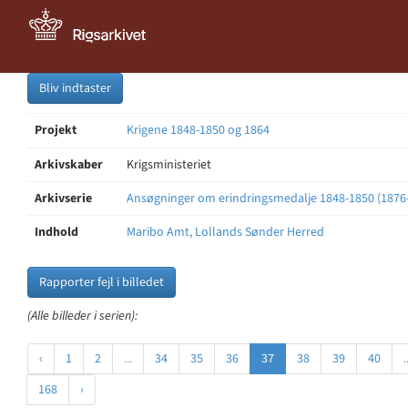
Bliv indtaster
Projekt
Krigene 1848-1850 og 1864
Arkivskaber
Krigsministeriet
Arkivserie
Ansøgninger om erindringsmedalje 1848-1850 (1876
Indhold
Maribo Amt, Lollands Sønder Herred
Rapporter fejl i billedet
(Alle billeder i serien):
‹
1
2
...
34
35
36
37
38
39
40
.
168
›