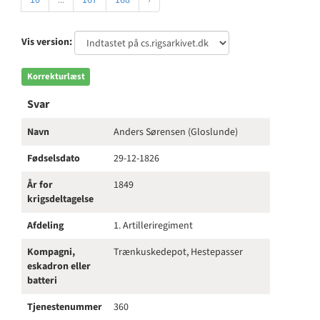
10
...
167
168
›
Vis version:
Korrekturlæst
Svar
Navn
Anders Sørensen (Gloslunde)
Fødselsdato
29-12-1826
År for
1849
krigsdeltagelse
Afdeling
1. Artilleriregiment
Kompagni,
Trænkuskedepot, Hestepasser
eskadron eller
batteri
Tjenestenummer
360