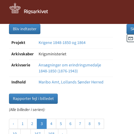
Bliv indtaster
S
Projekt
Krigene 1848-1850 og 1864
Arkivskaber
Krigsministeriet
Arkivserie
Ansøgninger om erindringsmedalje
1848-1850 (1876-1943)
Indhold
Maribo Amt, Lollands Sønder Herred
Rapporter fejl i billedet
(Alle billeder i serien):
‹
1
2
3
4
5
6
7
8
9