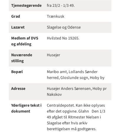
Tjenestegørende
fra 23/2 - 1/3 49.
Grad
Trænkusk
Lazaret
Slagelse og Odense
Medlem af DVS
Hvilsted No 19265.
og afdeling
Nuværende
Husejer
stilling
Bopæl
Maribo amt, Lollands Sønder
herred, Gloslunde sogn, Hoby by
Adresse
Husejer Anders Sørensen, Hoby pr
Nakskov
Yderligere tekst i
Centraldepotet. Kan ikke oplyses
dokument
efter det opgivne. Glahn Den 1/3
49 afgået til Ritmester Nielsen i
Slagelse efter hvis arkiv
berettigelsen må godtgøres.