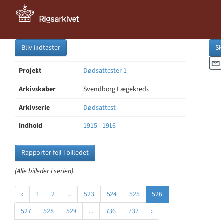
Bliv indtaster
S
Projekt
Dødsattester 1
Arkivskaber
Svendborg Lægekreds
Arkivserie
Dødsattest
Indhold
1915 - 1916
Rapporter fejl i billedet
(Alle billeder i serien):
‹
1
2
...
523
524
525
526
527
528
529
...
736
737
›