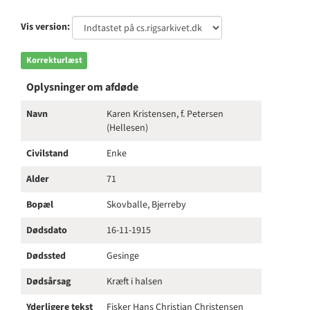
Vis version:
Korrekturlæst
Oplysninger om afdøde
Navn
Karen Kristensen, f. Petersen
(Hellesen)
Civilstand
Enke
Alder
71
Bopæl
Skovballe, Bjerreby
Dødsdato
16-11-1915
Dødssted
Gesinge
Dødsårsag
Kræft i halsen
Yderligere tekst
Fisker Hans Christian Christensen