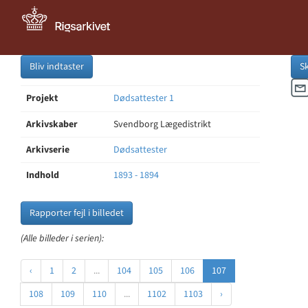
Bliv indtaster
S
Projekt
Dødsattester 1
Arkivskaber
Svendborg Lægedistrikt
Arkivserie
Dødsattester
Indhold
1893 - 1894
Rapporter fejl i billedet
(Alle billeder i serien):
‹
1
2
...
104
105
106
107
108
109
110
...
1102
1103
›