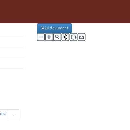
Skjul dokument
109
...