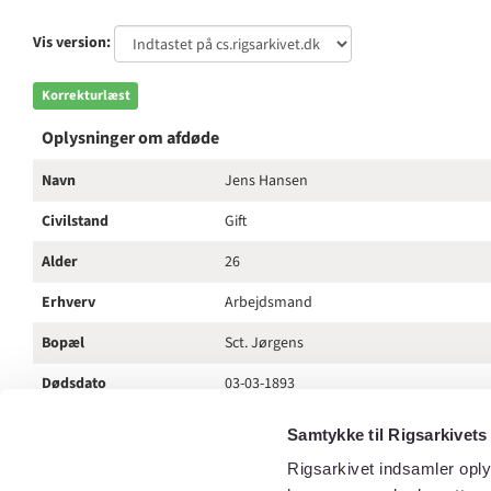
Vis version:
Korrekturlæst
Oplysninger om afdøde
Navn
Jens Hansen
Civilstand
Gift
Alder
26
Erhverv
Arbejdsmand
Bopæl
Sct. Jørgens
Dødsdato
03-03-1893
Dødssted
Bopæl
Samtykke til Rigsarkivets
Dødsårsag
Osteitis chronica femoris
Rigsarkivet indsamler oply