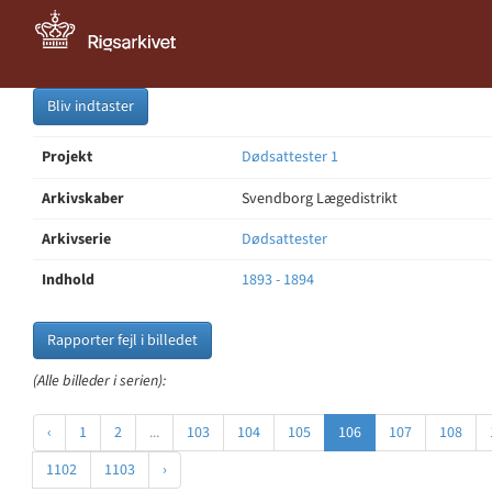
Bliv indtaster
Projekt
Dødsattester 1
Arkivskaber
Svendborg Lægedistrikt
Arkivserie
Dødsattester
Indhold
1893 - 1894
Rapporter fejl i billedet
(Alle billeder i serien):
‹
1
2
...
103
104
105
106
107
108
1102
1103
›