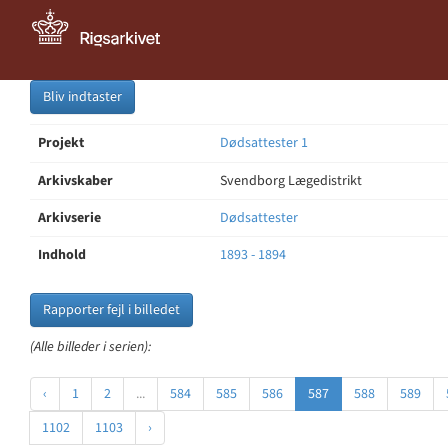
Bliv indtaster
Projekt
Dødsattester 1
Arkivskaber
Svendborg Lægedistrikt
Arkivserie
Dødsattester
Indhold
1893 - 1894
Rapporter fejl i billedet
(Alle billeder i serien):
‹
1
2
...
584
585
586
587
588
589
1102
1103
›