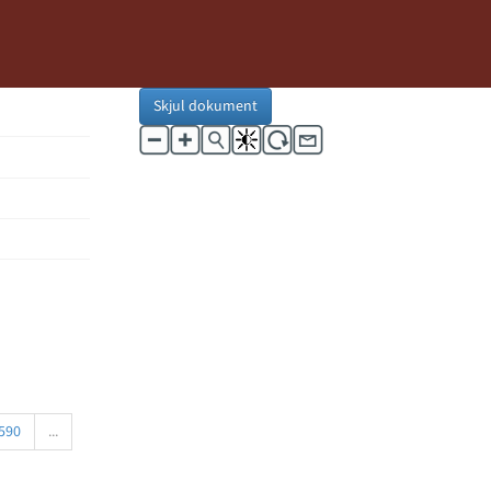
Skjul dokument
590
...