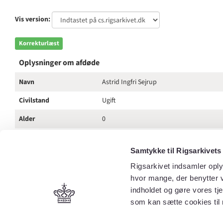
Vis version:
Korrekturlæst
Oplysninger om afdøde
Navn
Astrid Ingfri Sejrup
Civilstand
Ugift
Alder
0
Bopæl
Stenstrup
Samtykke til Rigsarkivets
Dødsdato
05-01-1894
Rigsarkivet indsamler oply
Dødssted
Kunne ikke udfyldes
hvor mange, der benytter v
indholdet og gøre vores tj
Dødsårsag
Krampe
som kan sætte cookies til 
Yderligere tekst i
Datter af husmand
dokumentet