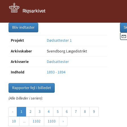
Bliv indtaster
S
Projekt
Dødsattester 1
Arkivskaber
Svendborg Lægedistrikt
Arkivserie
Dødsattester
Indhold
1893 - 1894
Rapporter fejl i billedet
(Alle billeder i serien):
‹
1
2
3
4
5
6
7
8
9
10
...
1102
1103
›