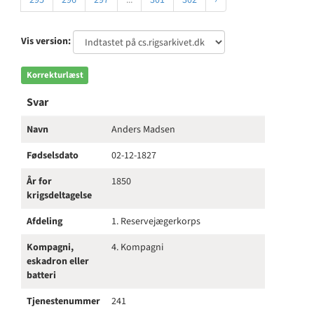
295
296
297
...
301
302
›
Vis version:
Korrekturlæst
Svar
Navn
Anders Madsen
Fødselsdato
02-12-1827
År for
1850
krigsdeltagelse
Afdeling
1. Reservejægerkorps
Kompagni,
4. Kompagni
eskadron eller
batteri
Tjenestenummer
241