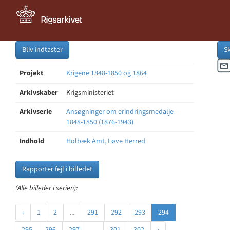
Bliv indtaster
S
Projekt
Krigene 1848-1850 og 1864
Arkivskaber
Krigsministeriet
Arkivserie
Ansøgninger om erindringsmedalje
1848-1850 (1876-1943)
Indhold
Holbæk Amt, Løve Herred
Rapporter fejl i billedet
(Alle billeder i serien):
‹
1
2
...
291
292
293
294