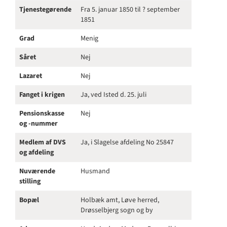
Tjenestegørende
Fra 5. januar 1850 til ? september
1851
Grad
Menig
Såret
Nej
Lazaret
Nej
Fanget i krigen
Ja, ved Isted d. 25. juli
Pensionskasse
Nej
og -nummer
Medlem af DVS
Ja, i Slagelse afdeling No 25847
og afdeling
Nuværende
Husmand
stilling
Bopæl
Holbæk amt, Løve herred,
Drøsselbjerg sogn og by