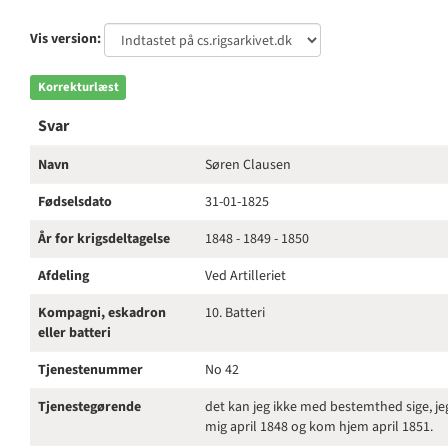
Vis version:
Korrekturlæst
Svar
Navn
Søren Clausen
Fødselsdato
31-01-1825
År for krigsdeltagelse
1848 - 1849 - 1850
Afdeling
Ved Artilleriet
Kompagni, eskadron
10. Batteri
eller batteri
Tjenestenummer
No 42
Tjenestegørende
det kan jeg ikke med bestemthed sige, j
mig april 1848 og kom hjem april 1851.