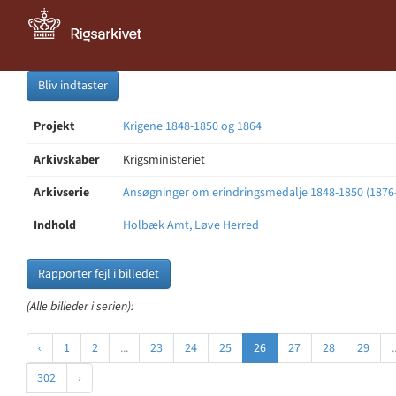
Bliv indtaster
Projekt
Krigene 1848-1850 og 1864
Arkivskaber
Krigsministeriet
Arkivserie
Ansøgninger om erindringsmedalje 1848-1850 (1876
Indhold
Holbæk Amt, Løve Herred
Rapporter fejl i billedet
(Alle billeder i serien):
‹
1
2
...
23
24
25
26
27
28
29
.
302
›