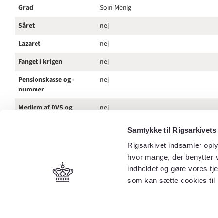
Grad
Som Menig
Såret
nej
Lazaret
nej
Fanget i krigen
nej
Pensionskasse og -
nej
nummer
Medlem af DVS og
nej
afdeling
Samtykke til Rigsarkivets
Nuværende stilling
Hmd. (Husmand)
Rigsarkivet indsamler oply
Bopæl
Holbæk amt, Løve herred, Drøsselbjerg 
hvor mange, der benytter v
indholdet og gøre vores tj
Adresse
Hmd. Søren Clausen, Drøsselbjerg pr. Sla
som kan sætte cookies til 
Yderligere tekst i
Berettiget, Glahn.
dokument