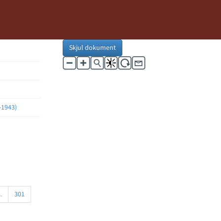
Skjul dokument
-1943)
..
301