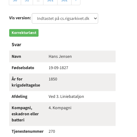
30
31
...
301
302
›
Vis version:
Korrekturlæst
Svar
Navn
Hans Jensen
Fødselsdato
19-09-1827
År for
1850
krigsdeltagelse
Afdeling
Ved 3. Liniebataljon
Kompagni,
4. Kompagni
eskadron eller
batteri
Tjenestenummer
270