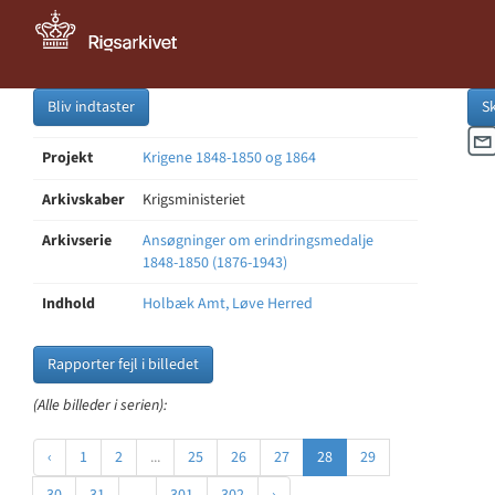
Bliv indtaster
S
Projekt
Krigene 1848-1850 og 1864
Arkivskaber
Krigsministeriet
Arkivserie
Ansøgninger om erindringsmedalje
1848-1850 (1876-1943)
Indhold
Holbæk Amt, Løve Herred
Rapporter fejl i billedet
(Alle billeder i serien):
‹
1
2
...
25
26
27
28
29