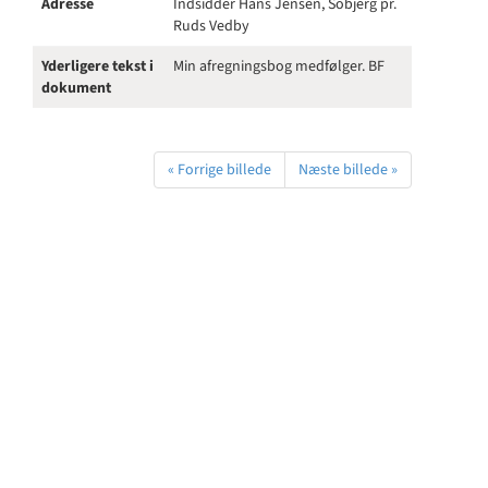
Adresse
Indsidder Hans Jensen, Sobjerg pr.
Ruds Vedby
Yderligere tekst i
Min afregningsbog medfølger. BF
dokument
« Forrige billede
Næste billede »