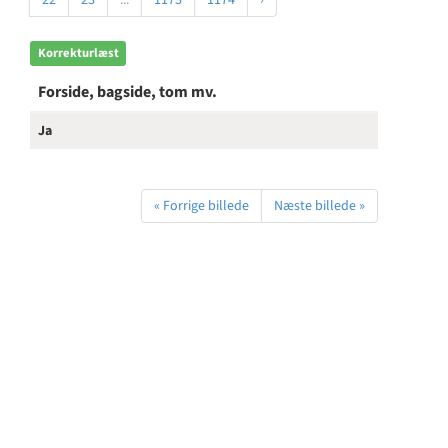
22
23
...
1173
1174
›
Korrekturlæst
Forside, bagside, tom mv.
Ja
« Forrige billede
Næste billede »