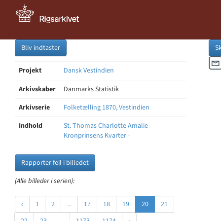
Bliv indtaster
S
Projekt
Dansk Vestindien
Arkivskaber
Danmarks Statistik
Arkivserie
Folketælling 1870, Vestindien
Indhold
St. Thomas Charlotte Amalie
Kronprinsens Kvarter -
Rapporter fejl i billedet
(Alle billeder i serien):
‹
1
2
...
17
18
19
20
21