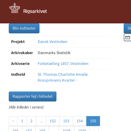
Bliv indtaster
S
Projekt
Dansk Vestindien
Arkivskaber
Danmarks Statistik
Arkivserie
Folketælling 1857, Vestindien
Indhold
St. Thomas Charlotte Amalie
Kronprinsens Kvarter -
Rapporter fejl i billedet
(Alle billeder i serien):
‹
1
2
...
152
153
154
155