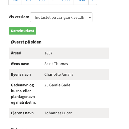
156
157
158
...
1035
1036
›
Vis version:
Korrekturlæst
Øverst på siden
Årstal
1857
Øens navn
Saint Thomas
Byens navn
Charlotte Amalia
Gadenavn og
25 Gamle Gade
husnr. eller
plantagenavn
og matrikelnr.
Ejerens navn
Johannes Lucar