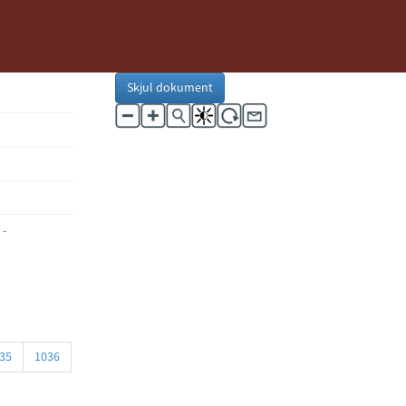
Skjul dokument
 -
35
1036