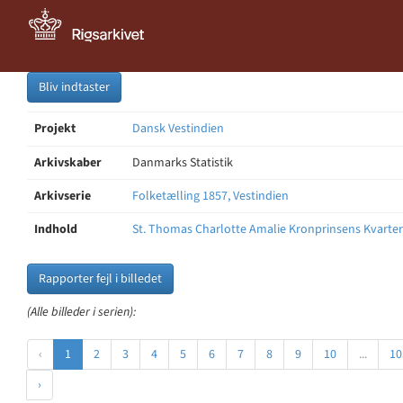
Bliv indtaster
Projekt
Dansk Vestindien
Arkivskaber
Danmarks Statistik
Arkivserie
Folketælling 1857, Vestindien
Indhold
St. Thomas Charlotte Amalie Kronprinsens Kvarter
Rapporter fejl i billedet
(Alle billeder i serien):
‹
1
2
3
4
5
6
7
8
9
10
...
10
›