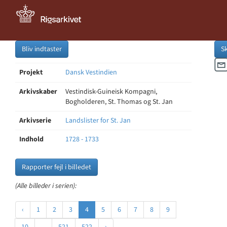
Bliv indtaster
S
Projekt
Dansk Vestindien
Arkivskaber
Vestindisk-Guineisk Kompagni,
Bogholderen, St. Thomas og St. Jan
Arkivserie
Landslister for St. Jan
Indhold
1728 - 1733
Rapporter fejl i billedet
(Alle billeder i serien):
‹
1
2
3
4
5
6
7
8
9