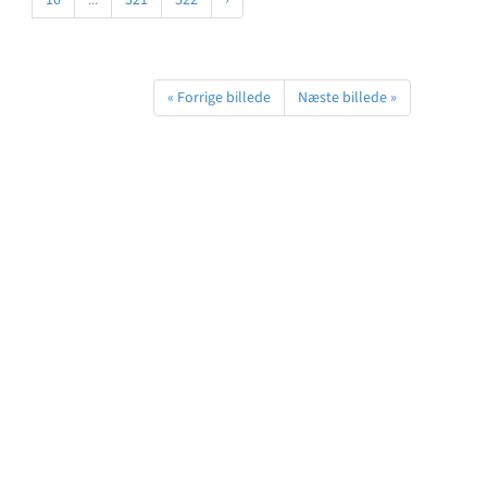
10
...
521
522
›
« Forrige billede
Næste billede »