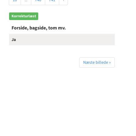
10
...
740
741
›
Korrekturlæst
Forside, bagside, tom mv.
Ja
Næste billede »