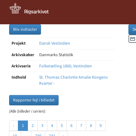
Bliv indtaster
S
Projekt
Dansk Vestindien
Arkivskaber
Danmarks Statistik
Arkivserie
Folketælling 1860, Vestindien
Indhold
St. Thomas Charlotte Amalie Kongens
Kvarter -
Rapporter fejl i billedet
(Alle billeder i serien):
‹
1
2
3
4
5
6
7
8
9