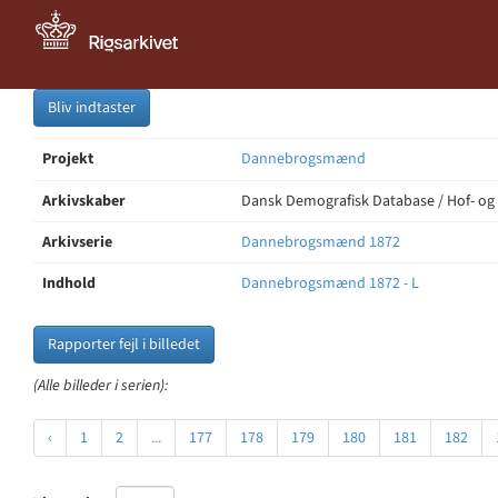
Bliv indtaster
Projekt
Dannebrogsmænd
Arkivskaber
Dansk Demografisk Database / Hof- og
Arkivserie
Dannebrogsmænd 1872
Indhold
Dannebrogsmænd 1872 - L
Rapporter fejl i billedet
(Alle billeder i serien):
‹
1
2
...
177
178
179
180
181
182