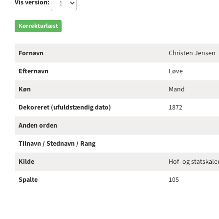
Vis version:
Korrekturlæst
Fornavn
Christen Jensen
Efternavn
Løve
Køn
Mand
Dekoreret (ufuldstændig dato)
1872
Anden orden
Tilnavn / Stednavn / Rang
Kilde
Hof- og statskal
Spalte
105