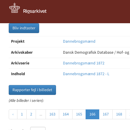
Bliv indtaster
Projekt
Dannebrogsmænd
Arkivskaber
Dansk Demografisk Database / Hof- og
Arkivserie
Dannebrogsmænd 1872
Indhold
Dannebrogsmænd 1872 - L
Rapporter fejl i billedet
(Alle billeder i serien):
‹
1
2
...
163
164
165
166
167
168