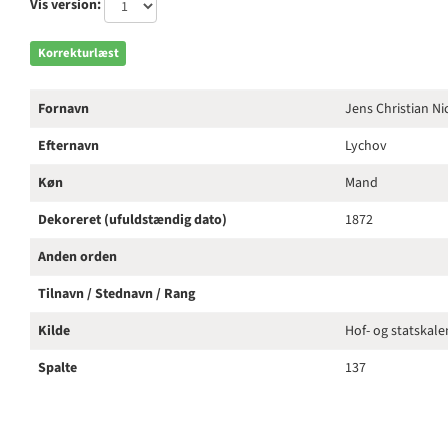
Vis version:
Korrekturlæst
Fornavn
Jens Christian Ni
Efternavn
Lychov
Køn
Mand
Dekoreret (ufuldstændig dato)
1872
Anden orden
Tilnavn / Stednavn / Rang
Kilde
Hof- og statskal
Spalte
137