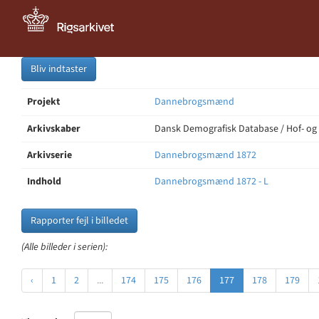
Bliv indtaster
Projekt
Dannebrogsmænd
Arkivskaber
Dansk Demografisk Database / Hof- og
Arkivserie
Dannebrogsmænd 1872
Indhold
Dannebrogsmænd 1872 - L
Rapporter fejl i billedet
(Alle billeder i serien):
‹
1
2
...
174
175
176
177
178
179