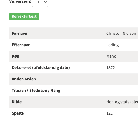
Vis version:
Korrekturlæst
Fornavn
Christen Nielsen
Efternavn
Lading
Køn
Mand
Dekoreret (ufuldstændig dato)
1872
Anden orden
Tilnavn / Stednavn / Rang
Kilde
Hof- og statskal
Spalte
122