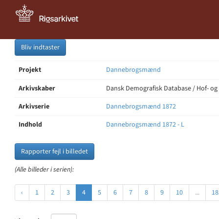
Bliv indtaster
Projekt
Dannebrogsmænd
Arkivskaber
Dansk Demografisk Database / Hof- og
Arkivserie
Dannebrogsmænd 1872
Indhold
Dannebrogsmænd 1872 - L
Rapporter fejl i billedet
(Alle billeder i serien):
‹
1
2
3
4
5
6
7
8
9
10
...
18