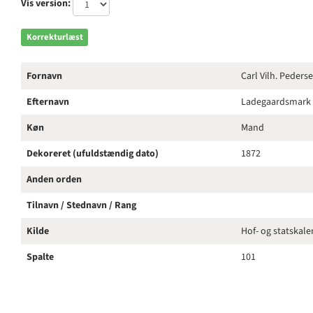
Vis version:
Korrekturlæst
Fornavn
Carl Vilh. Peders
Efternavn
Ladegaardsmark
Køn
Mand
Dekoreret (ufuldstændig dato)
1872
Anden orden
Tilnavn / Stednavn / Rang
Kilde
Hof- og statskal
Spalte
101