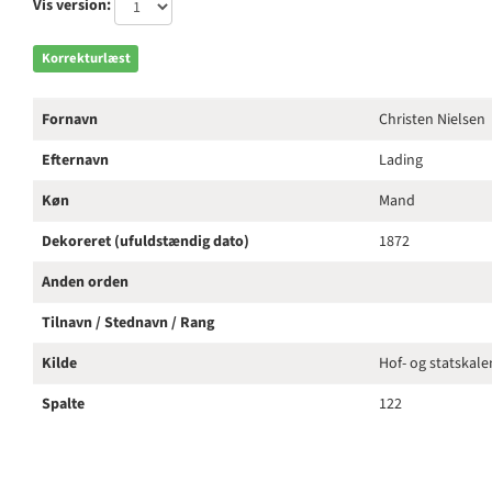
Vis version:
Korrekturlæst
Fornavn
Christen Nielsen
Efternavn
Lading
Køn
Mand
Dekoreret (ufuldstændig dato)
1872
Anden orden
Tilnavn / Stednavn / Rang
Kilde
Hof- og statskal
Spalte
122