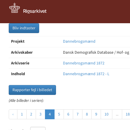
Bliv indtaster
Projekt
Dannebrogsmænd
Arkivskaber
Dansk Demografisk Database / Hof- og
Arkivserie
Dannebrogsmænd 1872
Indhold
Dannebrogsmænd 1872 - L
Rapporter fejl i billedet
(Alle billeder i serien):
‹
1
2
3
4
5
6
7
8
9
10
...
18