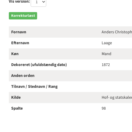
Vis version:
Korrekturlæst
Fornavn
Anders Christop
Efternavn
Laage
Køn
Mand
Dekoreret (ufuldstændig dato)
1872
Anden orden
Tilnavn / Stednavn / Rang
Kilde
Hof- og statskal
Spalte
98