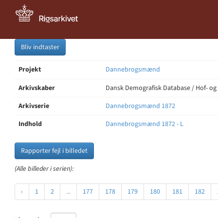
Bliv indtaster
Projekt
Dannebrogsmænd
Arkivskaber
Dansk Demografisk Database / Hof- og
Arkivserie
Dannebrogsmænd 1872
Indhold
Dannebrogsmænd 1872 - L
Rapporter fejl i billedet
(Alle billeder i serien):
‹
1
2
...
177
178
179
180
181
182