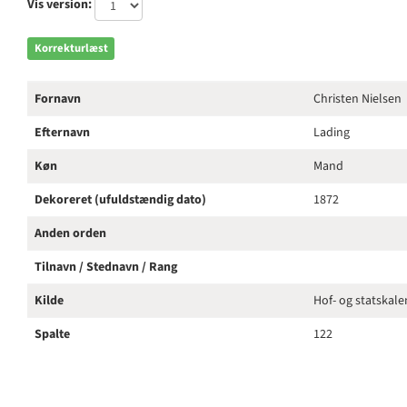
Vis version:
Korrekturlæst
Fornavn
Christen Nielsen
Efternavn
Lading
Køn
Mand
Dekoreret (ufuldstændig dato)
1872
Anden orden
Tilnavn / Stednavn / Rang
Kilde
Hof- og statskal
Spalte
122