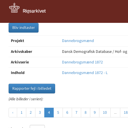
Bliv indtaster
Projekt
Dannebrogsmænd
Arkivskaber
Dansk Demografisk Database / Hof- og
Arkivserie
Dannebrogsmænd 1872
Indhold
Dannebrogsmænd 1872 - L
Rapporter fejl i billedet
(Alle billeder i serien):
‹
1
2
3
4
5
6
7
8
9
10
...
18