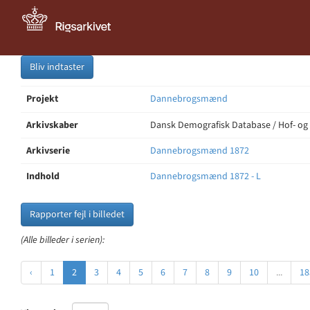
Bliv indtaster
Projekt
Dannebrogsmænd
Arkivskaber
Dansk Demografisk Database / Hof- og
Arkivserie
Dannebrogsmænd 1872
Indhold
Dannebrogsmænd 1872 - L
Rapporter fejl i billedet
(Alle billeder i serien):
‹
1
2
3
4
5
6
7
8
9
10
...
18