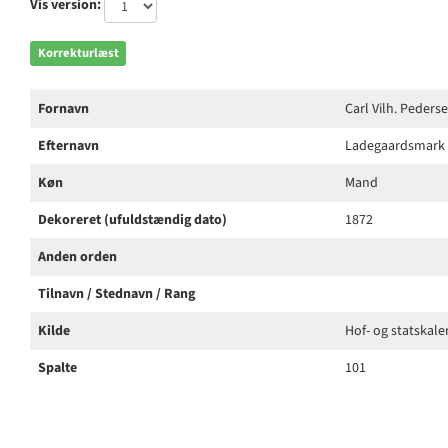
Vis version:
Korrekturlæst
Fornavn
Carl Vilh. Peders
Efternavn
Ladegaardsmark
Køn
Mand
Dekoreret (ufuldstændig dato)
1872
Anden orden
Tilnavn / Stednavn / Rang
Kilde
Hof- og statskal
Spalte
101