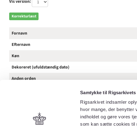
Vis version:
Korrekturlæst
Fornavn
Efternavn
Køn
Dekoreret (ufuldstændig dato)
Anden orden
Tilnavn / Stednavn / Rang
Samtykke til Rigsarkivets
Kilde
Rigsarkivet indsamler oply
hvor mange, der benytter v
Spalte
indholdet og gøre vores tj
som kan sætte cookies til 