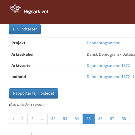
Bliv indtaster
Projekt
Dannebrogsmænd
Arkivskaber
Dansk Demografisk Databas
Arkivserie
Dannebrogsmænd 1872
Indhold
Dannebrogsmænd 1872 - L
Rapporter fejl i billedet
(Alle billeder i serien):
‹
1
2
...
52
53
54
55
56
57
58
.