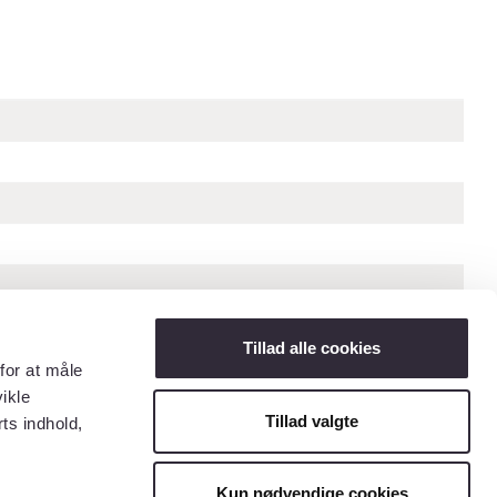
Tillad alle cookies
for at måle
ikle
Tillad valgte
ts indhold,
« Forrige billede
Næste billede »
Kun nødvendige cookies