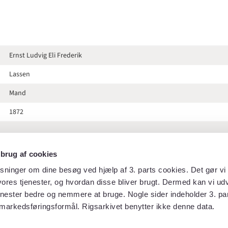
Ernst Ludvig Eli Frederik
Lassen
Mand
1872
 brug af cookies
Hof- og statskalenderen 1872
sninger om dine besøg ved hjælp af 3. parts cookies. Det gør vi 
ores tjenester, og hvordan disse bliver brugt. Dermed kan vi udv
145
enester bedre og nemmere at bruge. Nogle sider indeholder 3. par
markedsføringsformål. Rigsarkivet benytter ikke denne data.