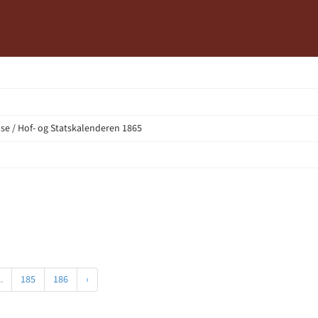
e / Hof- og Statskalenderen 1865
..
185
186
›