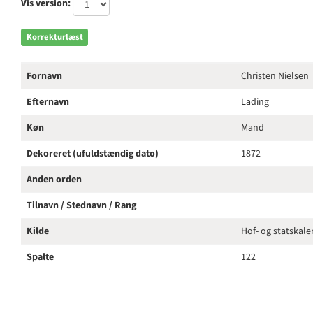
Vis version:
Korrekturlæst
Fornavn
Christen Nielsen
Efternavn
Lading
Køn
Mand
Dekoreret (ufuldstændig dato)
1872
Anden orden
Tilnavn / Stednavn / Rang
Kilde
Hof- og statskal
Spalte
122