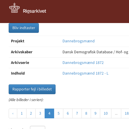
Bliv indtaster
Projekt
Dannebrogsmænd
Arkivskaber
Dansk Demografisk Database / Hof- og
Arkivserie
Dannebrogsmænd 1872
Indhold
Dannebrogsmænd 1872 - L
Rapporter fejl i billedet
(Alle billeder i serien):
‹
1
2
3
4
5
6
7
8
9
10
...
18