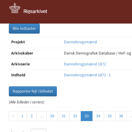
Bliv indtaster
Projekt
Dannebrogsmænd
Arkivskaber
Dansk Demografisk Database / Hof- og
Arkivserie
Dannebrogsmænd 1872
Indhold
Dannebrogsmænd 1872 - L
Rapporter fejl i billedet
(Alle billeder i serien):
‹
1
2
...
30
31
32
33
34
35
36
.