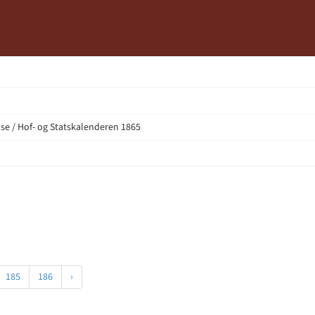
e / Hof- og Statskalenderen 1865
185
186
›