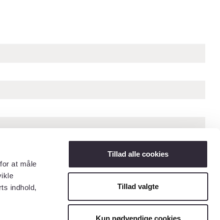
Tillad alle cookies
for at måle
ikle
Tillad valgte
ts indhold,
« Forrige billede
Næste billede »
Kun nødvendige cookies