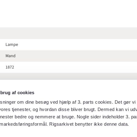
Lampe
Mand
1872
 brug af cookies
Hof- og statskalenderen 1872
sninger om dine besøg ved hjælp af 3. parts cookies. Det gør vi 
ores tjenester, og hvordan disse bliver brugt. Dermed kan vi udv
149
enester bedre og nemmere at bruge. Nogle sider indeholder 3. par
markedsføringsformål. Rigsarkivet benytter ikke denne data.