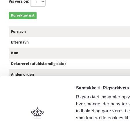
Vis version:
Korrekturlæst
Fornavn
Efternavn
Køn
Dekoreret (ufuldstændig dato)
Anden orden
Tilnavn / Stednavn / Rang
Samtykke til Rigsarkivets
Kilde
Rigsarkivet indsamler oply
hvor mange, der benytter v
Spalte
indholdet og gøre vores tj
som kan sætte cookies til 