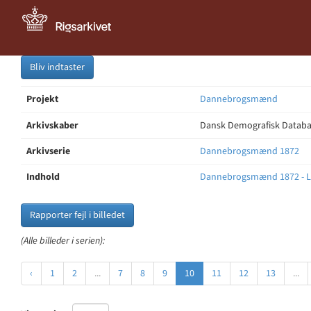
Bliv indtaster
Projekt
Dannebrogsmænd
Arkivskaber
Dansk Demografisk Databas
Arkivserie
Dannebrogsmænd 1872
Indhold
Dannebrogsmænd 1872 - L
Rapporter fejl i billedet
(Alle billeder i serien):
‹
1
2
...
7
8
9
10
11
12
13
...