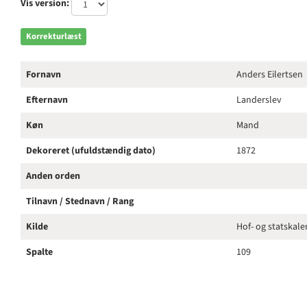
Vis version:
Korrekturlæst
Fornavn
Anders Eilertsen
Efternavn
Landerslev
Køn
Mand
Dekoreret (ufuldstændig dato)
1872
Anden orden
Tilnavn / Stednavn / Rang
Kilde
Hof- og statskal
Spalte
109