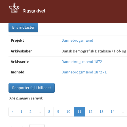
Bliv indtaster
Projekt
Dannebrogsmænd
Arkivskaber
Dansk Demografisk Database / Hof- og
Arkivserie
Dannebrogsmænd 1872
Indhold
Dannebrogsmænd 1872 - L
Rapporter fejl i billedet
(Alle billeder i serien):
‹
1
2
...
8
9
10
11
12
13
14
...