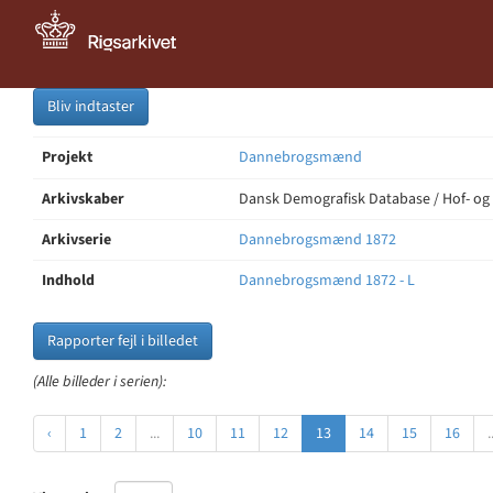
Bliv indtaster
Projekt
Dannebrogsmænd
Arkivskaber
Dansk Demografisk Database / Hof- og
Arkivserie
Dannebrogsmænd 1872
Indhold
Dannebrogsmænd 1872 - L
Rapporter fejl i billedet
(Alle billeder i serien):
‹
1
2
...
10
11
12
13
14
15
16
.