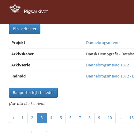
Bliv indtaster
Projekt
Dannebrogsmænd
Arkivskaber
Dansk Demografisk Databas
Arkivserie
Dannebrogsmænd 1872
Indhold
Dannebrogsmænd 1872 - L
Rapporter fejl i billedet
(Alle billeder i serien):
‹
1
2
3
4
5
6
7
8
9
10
...
18