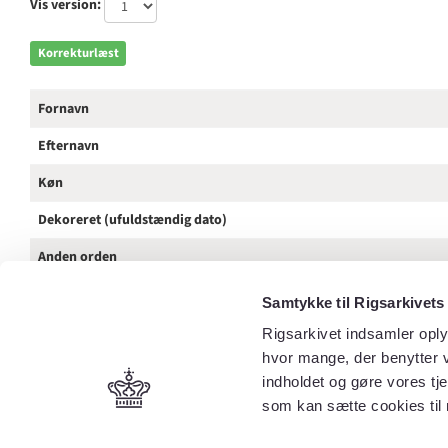
Vis version:
Korrekturlæst
Fornavn
Efternavn
Køn
Dekoreret (ufuldstændig dato)
Anden orden
Tilnavn / Stednavn / Rang
Samtykke til Rigsarkivets
Kilde
Rigsarkivet indsamler oply
hvor mange, der benytter v
Spalte
indholdet og gøre vores tj
som kan sætte cookies til 