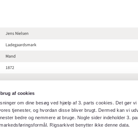
Jens Nielsen
Ladegaardsmark
Mand
1872
 brug af cookies
Hof- og statskalenderen 1872
sninger om dine besøg ved hjælp af 3. parts cookies. Det gør vi 
ores tjenester, og hvordan disse bliver brugt. Dermed kan vi udv
105
enester bedre og nemmere at bruge. Nogle sider indeholder 3. par
markedsføringsformål. Rigsarkivet benytter ikke denne data.