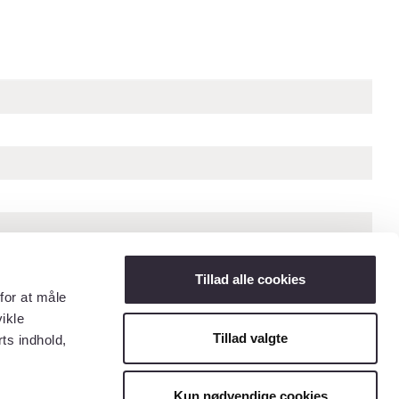
Tillad alle cookies
for at måle
ikle
Tillad valgte
ts indhold,
« Forrige billede
Næste billede »
Kun nødvendige cookies