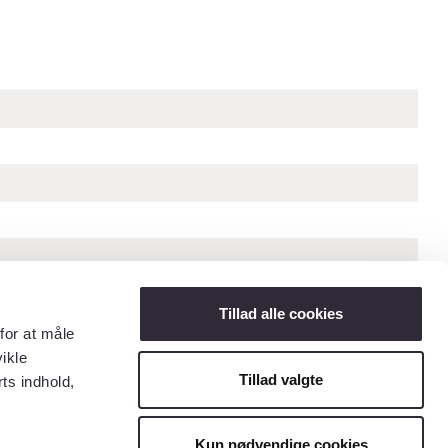
Tillad alle cookies
for at måle
ikle
Tillad valgte
ts indhold,
« Forrige billede
Næste billede »
Kun nødvendige cookies