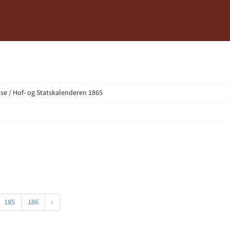
e / Hof- og Statskalenderen 1865
185
186
›