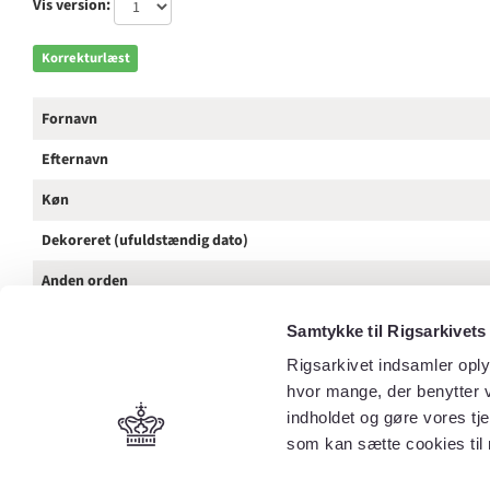
Vis version:
Korrekturlæst
Fornavn
Efternavn
Køn
Dekoreret (ufuldstændig dato)
Anden orden
Tilnavn / Stednavn / Rang
Samtykke til Rigsarkivets
Kilde
Rigsarkivet indsamler oply
hvor mange, der benytter v
Spalte
indholdet og gøre vores tj
som kan sætte cookies til 