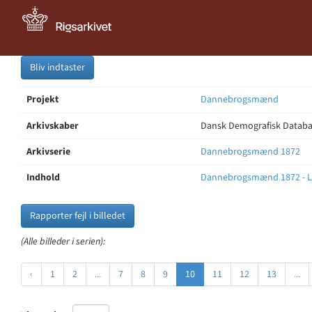
Bliv indtaster
Projekt
Dannebrogsmænd
Arkivskaber
Dansk Demografisk Databas
Arkivserie
Dannebrogsmænd 1872
Indhold
Dannebrogsmænd 1872 - L
Rapporter fejl i billedet
(Alle billeder i serien):
‹
1
2
...
7
8
9
10
11
12
13
...