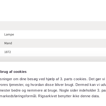
Lampe
Mand
1872
 brug af cookies
Hof- og statskalenderen 1872
sninger om dine besøg ved hjælp af 3. parts cookies. Det gør vi 
ores tjenester, og hvordan disse bliver brugt. Dermed kan vi udv
149
enester bedre og nemmere at bruge. Nogle sider indeholder 3. par
markedsføringsformål. Rigsarkivet benytter ikke denne data.