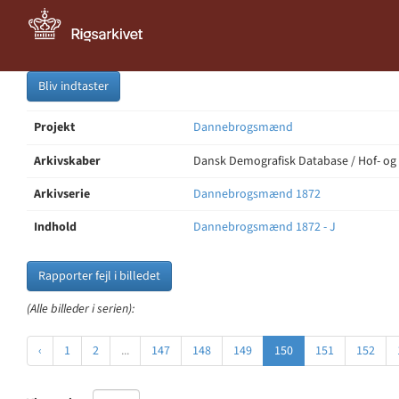
Bliv indtaster
Projekt
Dannebrogsmænd
Arkivskaber
Dansk Demografisk Database / Hof- og
Arkivserie
Dannebrogsmænd 1872
Indhold
Dannebrogsmænd 1872 - J
Rapporter fejl i billedet
(Alle billeder i serien):
‹
1
2
...
147
148
149
150
151
152