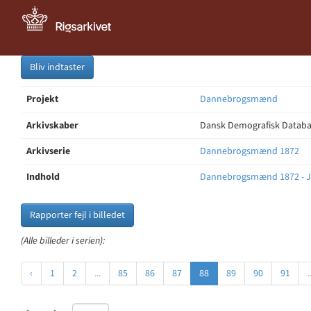
Bliv indtaster
Projekt
Dannebrogsmænd
Arkivskaber
Dansk Demografisk Databas
Arkivserie
Dannebrogsmænd 1872
Indhold
Dannebrogsmænd 1872 - J
Rapporter fejl i billedet
(Alle billeder i serien):
‹
1
2
...
85
86
87
88
89
90
91
.