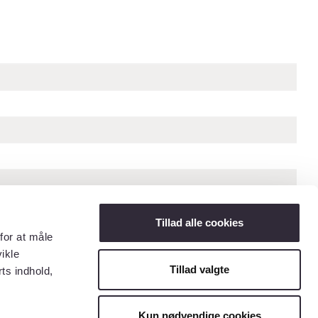
Tillad alle cookies
for at måle
ikle
Tillad valgte
ts indhold,
« Forrige billede
Næste billede »
Kun nødvendige cookies