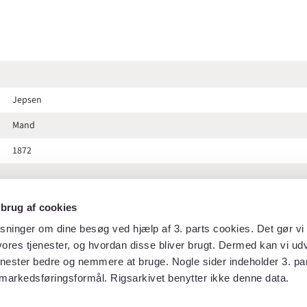
Jepsen
Mand
1872
 brug af cookies
Hof- og statskalenderen 1872
sninger om dine besøg ved hjælp af 3. parts cookies. Det gør vi 
ores tjenester, og hvordan disse bliver brugt. Dermed kan vi udv
123
enester bedre og nemmere at bruge. Nogle sider indeholder 3. par
markedsføringsformål. Rigsarkivet benytter ikke denne data.