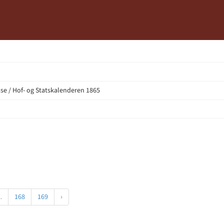
e / Hof- og Statskalenderen 1865
..
168
169
›