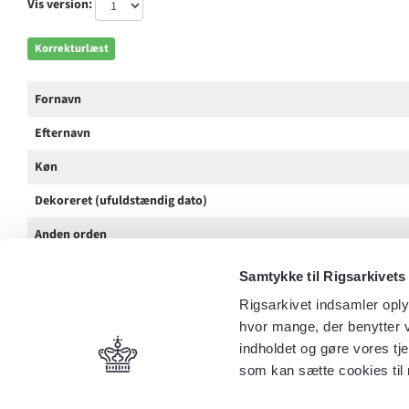
Vis version:
Korrekturlæst
Fornavn
Efternavn
Køn
Dekoreret (ufuldstændig dato)
Anden orden
Tilnavn / Stednavn / Rang
Samtykke til Rigsarkivets
Kilde
Rigsarkivet indsamler oply
hvor mange, der benytter v
Spalte
indholdet og gøre vores tj
som kan sætte cookies til 