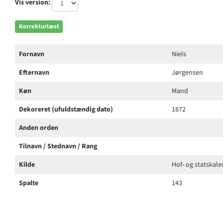
Vis version:
Korrekturlæst
Fornavn
Niels
Efternavn
Jørgensen
Køn
Mand
Dekoreret (ufuldstændig dato)
1872
Anden orden
Tilnavn / Stednavn / Rang
Kilde
Hof- og statskal
Spalte
143