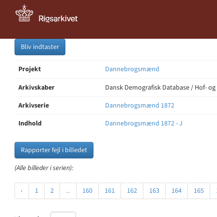
Bliv indtaster
Projekt
Dannebrogsmænd
Arkivskaber
Dansk Demografisk Database / Hof- og
Arkivserie
Dannebrogsmænd 1872
Indhold
Dannebrogsmænd 1872 - J
Rapporter fejl i billedet
(Alle billeder i serien):
‹
1
2
...
160
161
162
163
164
165