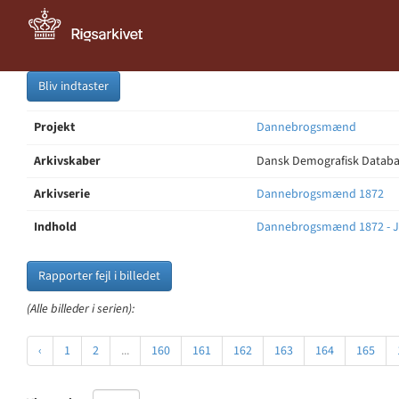
Bliv indtaster
Projekt
Dannebrogsmænd
Arkivskaber
Dansk Demografisk Databas
Arkivserie
Dannebrogsmænd 1872
Indhold
Dannebrogsmænd 1872 - J
Rapporter fejl i billedet
(Alle billeder i serien):
‹
1
2
...
160
161
162
163
164
165