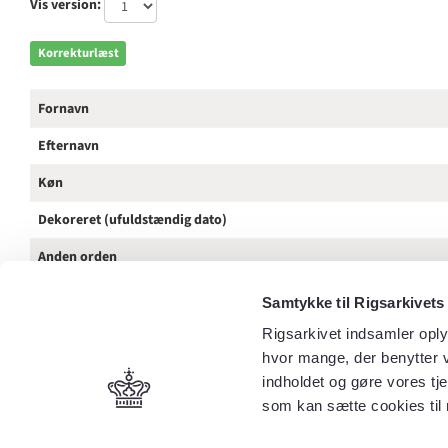
Vis version:
Korrekturlæst
Fornavn
Efternavn
Køn
Dekoreret (ufuldstændig dato)
Anden orden
Tilnavn / Stednavn / Rang
Samtykke til Rigsarkivets
Kilde
Rigsarkivet indsamler oply
hvor mange, der benytter v
Spalte
indholdet og gøre vores tj
som kan sætte cookies til 