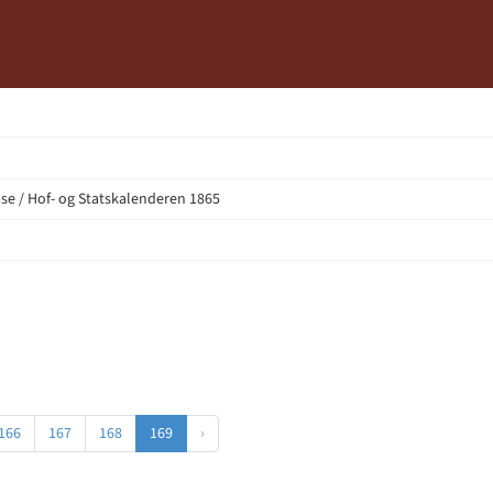
e / Hof- og Statskalenderen 1865
166
167
168
169
›