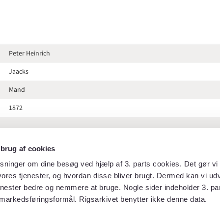
Peter Heinrich
Jaacks
Mand
1872
 brug af cookies
Hof- og statskalenderen 1872
sninger om dine besøg ved hjælp af 3. parts cookies. Det gør vi 
ores tjenester, og hvordan disse bliver brugt. Dermed kan vi udv
97
enester bedre og nemmere at bruge. Nogle sider indeholder 3. par
markedsføringsformål. Rigsarkivet benytter ikke denne data.