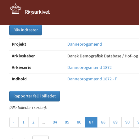
Bliv indtaster
Projekt
Dannebrogsmænd
Arkivskaber
Dansk Demografisk Database / Hof- og
Arkivserie
Dannebrogsmænd 1872
Indhold
Dannebrogsmænd 1872 - F
Rapporter fejl i billedet
(Alle billeder i serien):
‹
1
2
...
84
85
86
87
88
89
90