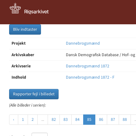
Bliv indtaster
Projekt
Dannebrogsmænd
Arkivskaber
Dansk Demografisk Database / Hof- og
Arkivserie
Dannebrogsmænd 1872
Indhold
Dannebrogsmænd 1872 - F
Rapporter fejl i billedet
(Alle billeder i serien):
‹
1
2
...
82
83
84
85
86
87
88
.