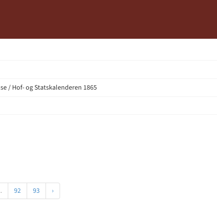
e / Hof- og Statskalenderen 1865
..
92
93
›