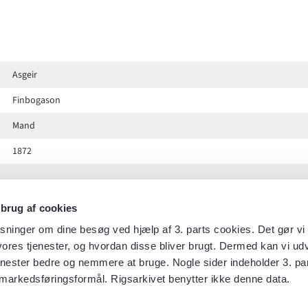
Asgeir
Finbogason
Mand
1872
 brug af cookies
Hof- og statskalenderen 1872
sninger om dine besøg ved hjælp af 3. parts cookies. Det gør vi 
ores tjenester, og hvordan disse bliver brugt. Dermed kan vi udv
133
enester bedre og nemmere at bruge. Nogle sider indeholder 3. par
markedsføringsformål. Rigsarkivet benytter ikke denne data.