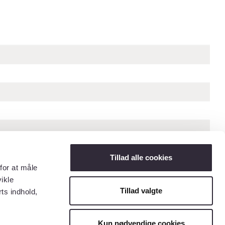
Tillad alle cookies
for at måle
ikle
Tillad valgte
ts indhold,
« Forrige billede
Næste billede »
Kun nødvendige cookies