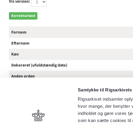
Vis version:
Korrekturlæst
Fornavn
Efternavn
Køn
Dekoreret (ufuldstændig dato)
Anden orden
Tilnavn / Stednavn / Rang
Samtykke til Rigsarkivets
Kilde
Rigsarkivet indsamler oply
hvor mange, der benytter v
Spalte
indholdet og gøre vores tj
som kan sætte cookies til 