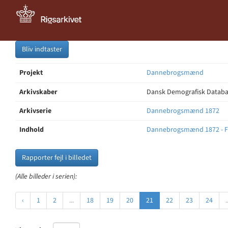
Bliv indtaster
Projekt
Dannebrogsmænd
Arkivskaber
Dansk Demografisk Databas
Arkivserie
Dannebrogsmænd 1872
Indhold
Dannebrogsmænd 1872 - F
Rapporter fejl i billedet
(Alle billeder i serien):
‹
1
2
...
18
19
20
21
22
23
24
.