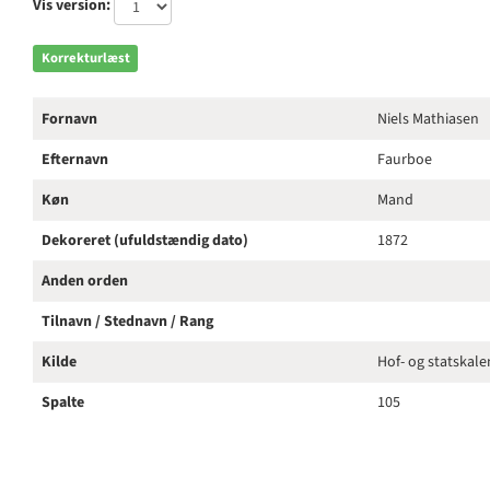
Vis version:
Korrekturlæst
Fornavn
Niels Mathiasen
Efternavn
Faurboe
Køn
Mand
Dekoreret (ufuldstændig dato)
1872
Anden orden
Tilnavn / Stednavn / Rang
Kilde
Hof- og statskal
Spalte
105