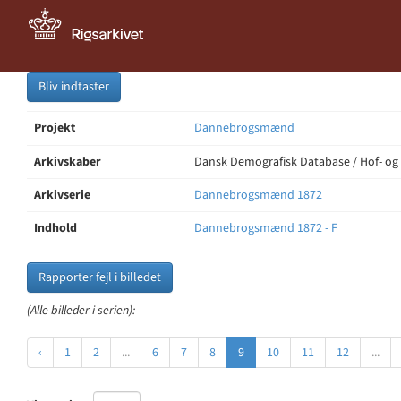
Bliv indtaster
Projekt
Dannebrogsmænd
Arkivskaber
Dansk Demografisk Database / Hof- og
Arkivserie
Dannebrogsmænd 1872
Indhold
Dannebrogsmænd 1872 - F
Rapporter fejl i billedet
(Alle billeder i serien):
‹
1
2
...
6
7
8
9
10
11
12
...