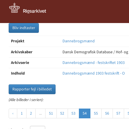
Bliv indtaster
Projekt
Dannebrogsmænd
Arkivskaber
Dansk Demografisk Database / Hof- og
Arkivserie
Dannebrogsmænd - festskriftet 1903
Indhold
Dannebrogsmænd 1903 festskrift - O
Rapporter fejl i billedet
(Alle billeder i serien):
‹
1
2
...
51
52
53
54
55
56
57