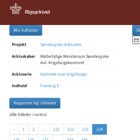
Bliv indtaster
S
Projekt
Sønderjyske Arkivalier
Arkivskaber
Midlertidige Ministerium Sønderjyske
Anl. Krigsfangekontoret
Arkivserie
Kartotek over krigsfanger
Indhold
Frankrig S -
Rapporter fejl i billedet
(Alle billeder i serien):
‹
1
2
...
121
122
123
124