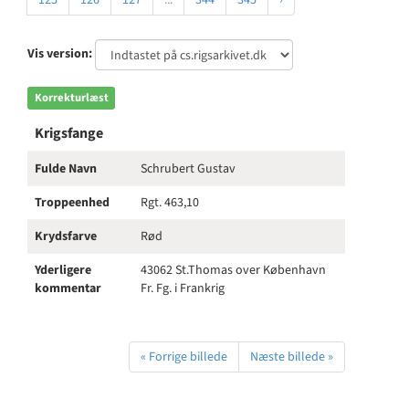
125
126
127
...
344
345
›
Vis version:
Korrekturlæst
Krigsfange
Fulde Navn
Schrubert Gustav
Troppeenhed
Rgt. 463,10
Krydsfarve
Rød
Yderligere
43062 St.Thomas over København
kommentar
Fr. Fg. i Frankrig
« Forrige billede
Næste billede »