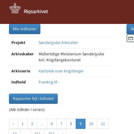
Bliv indtaster
S
Projekt
Sønderjyske Arkivalier
Arkivskaber
Midlertidige Ministerium Sønderjyske
Anl. Krigsfangekontoret
Arkivserie
Kartotek over krigsfanger
Indhold
Frankrig M -
Rapporter fejl i billedet
(Alle billeder i serien):
‹
1
2
...
6
7
8
9
10
11