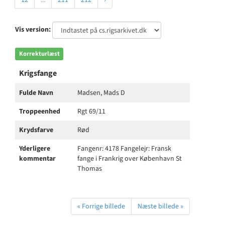
12
...
211
212
›
Vis version:
Korrekturlæst
Krigsfange
Fulde Navn
Madsen, Mads D
Troppeenhed
Rgt 69/11
Krydsfarve
Rød
Yderligere
Fangenr: 4178 Fangelejr: Fransk
kommentar
fange i Frankrig over København St
Thomas
« Forrige billede
Næste billede »